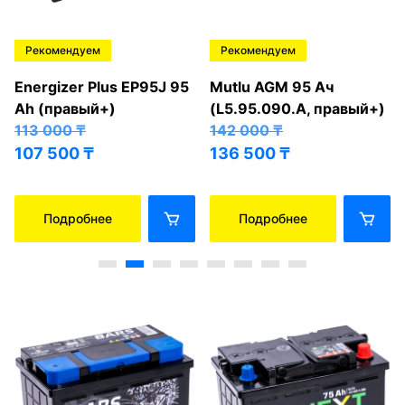
Рекомендуем
Рекомендуем
Energizer Plus EP95J 95
Mutlu AGM 95 Ач
Ah (правый+)
(L5.95.090.A, правый+)
113 000
₸
142 000
₸
107 500
₸
136 500
₸
Подробнее
Подробнее