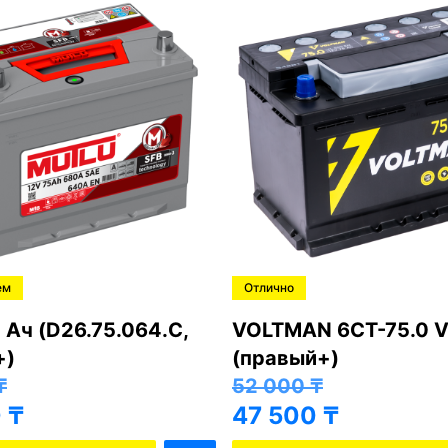
ем
Отлично
 Ач (D26.75.064.C,
VOLTMAN 6CT-75.0 V
+)
(правый+)
₸
52 000
₸
0
₸
47 500
₸