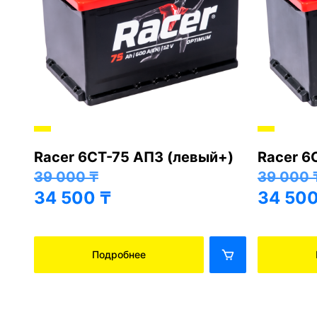
Racer 6СТ-75 АПЗ (левый+)
Racer 6
+)
39 000
₸
39 000
34 500
₸
34 50
Подробнее