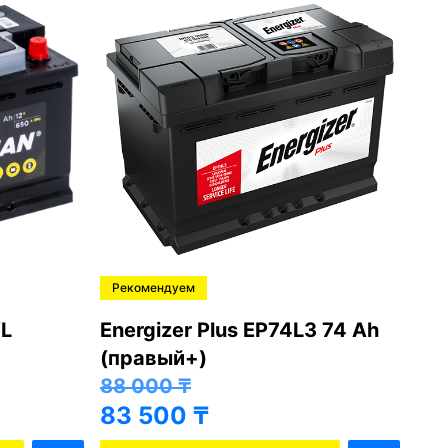
Рекомендуем
Ре
L
Energizer Plus EP74L3 74 Ah
Var
(правый+)
(п
88 000
₸
81
83 500
₸
76