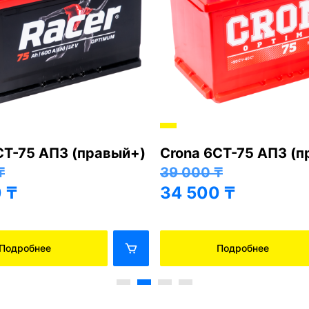
СТ-75 АПЗ (правый+)
Crona 6СТ-75 АПЗ (
₸
39 000
₸
0
₸
34 500
₸
Подробнее
Подробнее