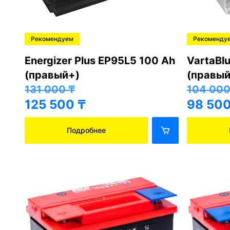
Рекомендуем
Рекоменду
Energizer Plus EP95L5 100 Ah
VartaBl
(правый+)
(правый
131 000
₸
104 00
125 500
₸
98 50
Подробнее