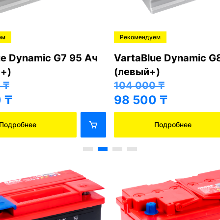
ем
Рекомендуем
ue Dynamic G7 95 Ач
VartaBlue Dynamic G
+)
(левый+)
0
₸
104 000
₸
0
₸
98 500
₸
Подробнее
Подробнее