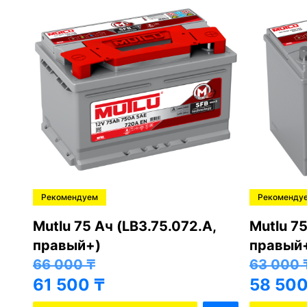
Рекомендуем
Рекоменду
,
Mutlu 75 Ач (LB3.75.072.A,
Mutlu 75
правый+)
правый
66 000
₸
63 000
61 500
₸
58 50