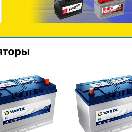
яторы