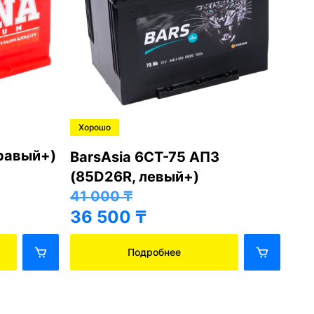
Хорошо
Хо
правый+)
BarsAsia 6СТ-75 АПЗ
Ba
(85D26R, левый+)
(8
41 000
₸
41
36 500
₸
36
Подробнее