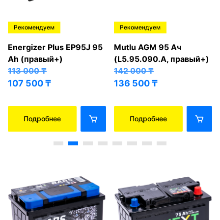
Рекомендуем
Рекомендуем
Energizer Plus EP95J 95
Mutlu AGM 95 Ач
Ah (правый+)
(L5.95.090.A, правый+)
113 000
₸
142 000
₸
107 500
₸
136 500
₸
Подробнее
Подробнее