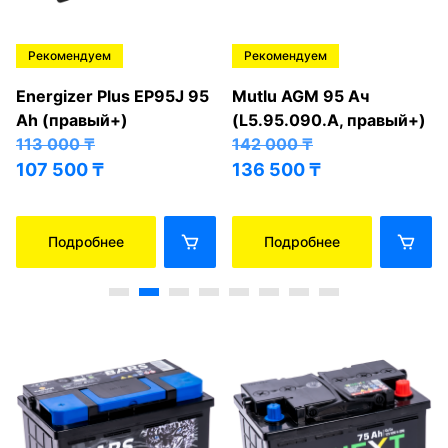
Рекомендуем
Рекомендуем
Energizer Plus EP95J 95
Mutlu AGM 95 Ач
Ah (правый+)
(L5.95.090.A, правый+)
113 000
₸
142 000
₸
107 500
₸
136 500
₸
Подробнее
Подробнее