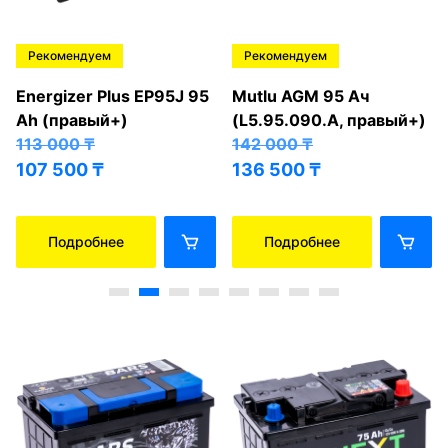
Рекомендуем
Рекомендуем
Energizer Plus EP95J 95
Mutlu AGM 95 Ач
Ah (правый+)
(L5.95.090.A, правый+)
113 000
₸
142 000
₸
107 500
₸
136 500
₸
Подробнее
Подробнее