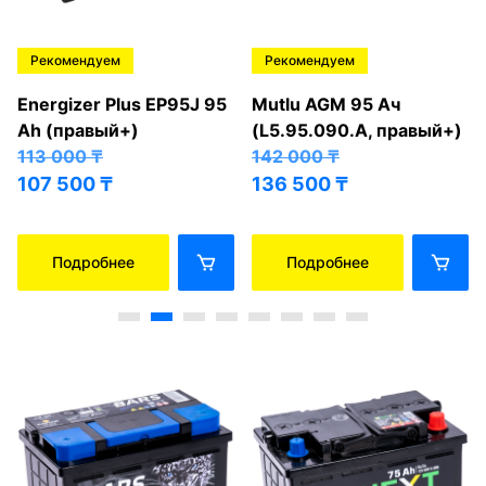
Рекомендуем
Рекомендуем
Energizer Plus EP95J 95
Mutlu AGM 95 Ач
Ah (правый+)
(L5.95.090.A, правый+)
113 000
₸
142 000
₸
107 500
₸
136 500
₸
Подробнее
Подробнее