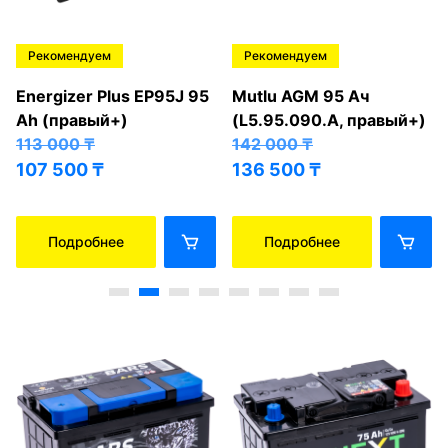
Рекомендуем
Рекомендуем
Energizer Plus EP95J 95
Mutlu AGM 95 Ач
Ah (правый+)
(L5.95.090.A, правый+)
113 000
₸
142 000
₸
107 500
₸
136 500
₸
Подробнее
Подробнее