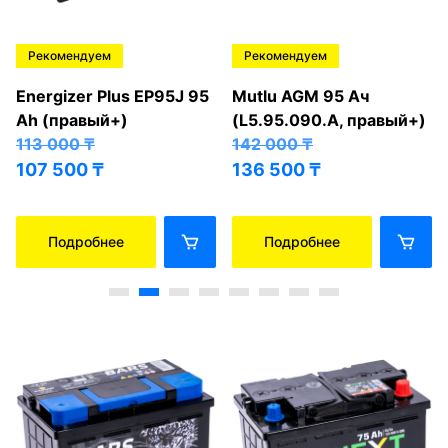
Рекомендуем
Рекомендуем
Energizer Plus EP95J 95
Mutlu AGM 95 Ач
Ah (правый+)
(L5.95.090.A, правый+)
113 000
₸
142 000
₸
107 500
₸
136 500
₸
Подробнее
Подробнее