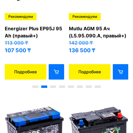
Рекомендуем
Рекомендуем
Energizer Plus EP95J 95
Mutlu AGM 95 Ач
Ah (правый+)
(L5.95.090.A, правый+)
113 000
₸
142 000
₸
107 500
₸
136 500
₸
Подробнее
Подробнее