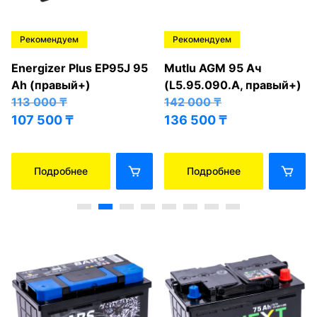
Рекомендуем
Рекомендуем
Energizer Plus EP95J 95
Mutlu AGM 95 Ач
Ah (правый+)
(L5.95.090.A, правый+)
113 000
₸
142 000
₸
107 500
₸
136 500
₸
Подробнее
Подробнее