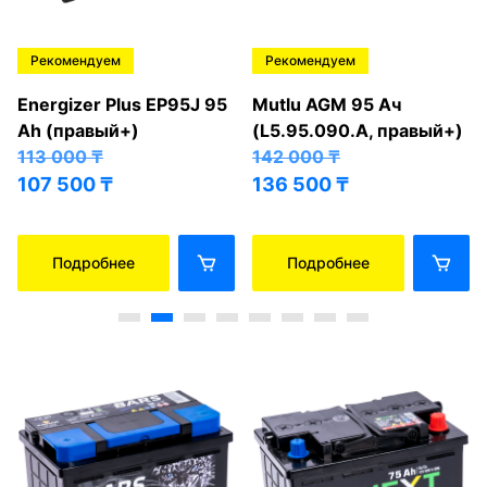
Рекомендуем
Рекомендуем
Energizer Plus EP95J 95
Mutlu AGM 95 Ач
Ah (правый+)
(L5.95.090.A, правый+)
113 000
₸
142 000
₸
107 500
₸
136 500
₸
Подробнее
Подробнее