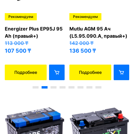
Рекомендуем
Рекомендуем
Energizer Plus EP95J 95
Mutlu AGM 95 Ач
Ah (правый+)
(L5.95.090.A, правый+)
113 000
₸
142 000
₸
107 500
₸
136 500
₸
Подробнее
Подробнее