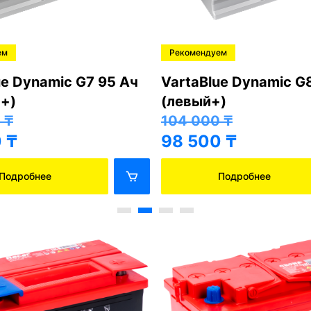
ем
Рекомендуем
ue Dynamic G7 95 Ач
VartaBlue Dynamic G
+)
(левый+)
0
₸
104 000
₸
0
₸
98 500
₸
Подробнее
Подробнее