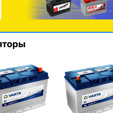
яторы