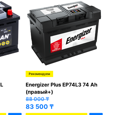
Рекомендуем
Ре
L
Energizer Plus EP74L3 74 Ah
Var
(правый+)
(п
88 000
₸
81
83 500
₸
76