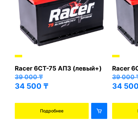
Racer 6СТ-75 АПЗ (левый+)
Racer 6
+)
39 000
₸
39 000
34 500
₸
34 50
Подробнее