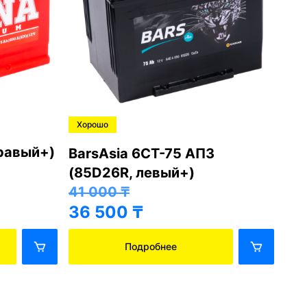
Хорошо
Хо
правый+)
BarsAsia 6СТ-75 АПЗ
Ba
(85D26R, левый+)
(8
41 000
₸
41
36 500
₸
36
Подробнее