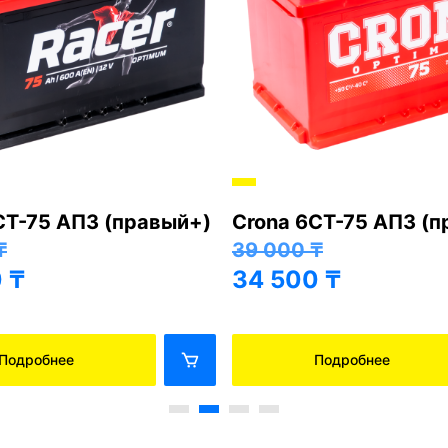
СТ-75 АПЗ (правый+)
Crona 6СТ-75 АПЗ (
₸
39 000
₸
0
₸
34 500
₸
Подробнее
Подробнее