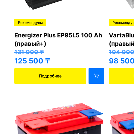
Рекомендуем
Рекоменду
Energizer Plus EP95L5 100 Ah
VartaBl
(правый+)
(правый
131 000
₸
104 00
125 500
₸
98 50
Подробнее