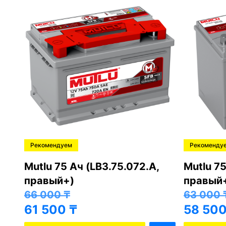
Рекомендуем
Рекоменду
,
Mutlu 75 Ач (LB3.75.072.A,
Mutlu 75
правый+)
правый
66 000
₸
63 000
61 500
₸
58 50