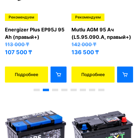
Рекомендуем
Рекомендуем
Energizer Plus EP95J 95
Mutlu AGM 95 Ач
Ah (правый+)
(L5.95.090.A, правый+)
113 000
₸
142 000
₸
107 500
₸
136 500
₸
Подробнее
Подробнее