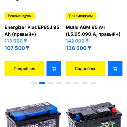
Рекомендуем
Рекомендуем
Energizer Plus EP95J 95
Mutlu AGM 95 Ач
Ah (правый+)
(L5.95.090.A, правый+)
113 000
₸
142 000
₸
107 500
₸
136 500
₸
Подробнее
Подробнее