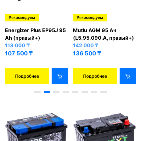
Рекомендуем
Рекомендуем
Energizer Plus EP95J 95
Mutlu AGM 95 Ач
Ah (правый+)
(L5.95.090.A, правый+)
113 000
₸
142 000
₸
107 500
₸
136 500
₸
Подробнее
Подробнее