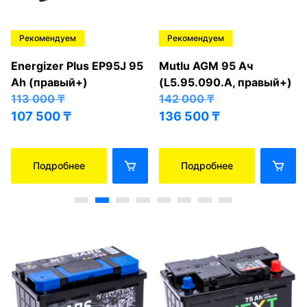
Рекомендуем
Рекомендуем
Energizer Plus EP95J 95
Mutlu AGM 95 Ач
Ah (правый+)
(L5.95.090.A, правый+)
113 000
₸
142 000
₸
107 500
₸
136 500
₸
Подробнее
Подробнее