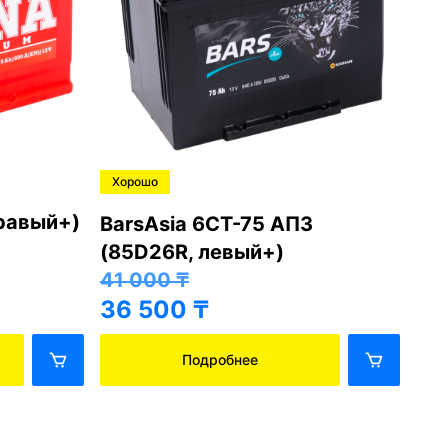
Хорошо
Хо
правый+)
BarsAsia 6СТ-75 АПЗ
Ba
(85D26R, левый+)
(8
41 000
₸
41
36 500
₸
36
Подробнее