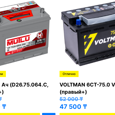
ем
Отлично
 Ач (D26.75.064.C,
VOLTMAN 6CT-75.0 V
+)
(правый+)
₸
52 000
₸
0
₸
47 500
₸