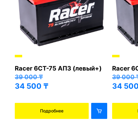
Racer 6СТ-75 АПЗ (левый+)
Racer 6
+)
39 000
₸
39 000
34 500
₸
34 50
Подробнее