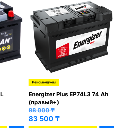
Рекомендуем
Ре
L
Energizer Plus EP74L3 74 Ah
Var
(правый+)
(п
88 000
₸
81
83 500
₸
76