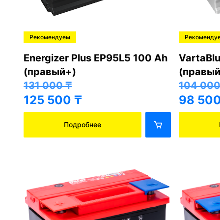
Рекомендуем
Рекоменду
Energizer Plus EP95L5 100 Ah
VartaBl
(правый+)
(правый
131 000
₸
104 00
125 500
₸
98 50
Подробнее