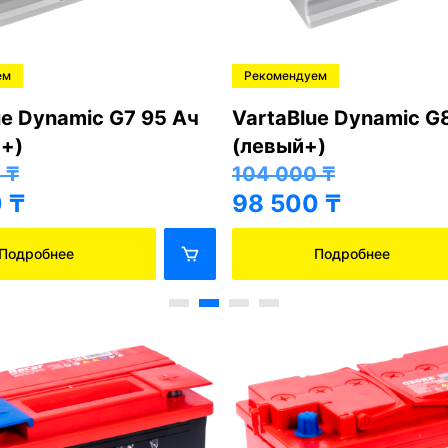
ем
Рекомендуем
ue Dynamic G7 95 Ач
VartaBlue Dynamic G
+)
(левый+)
0
₸
104 000
₸
0
₸
98 500
₸
Подробнее
Подробнее