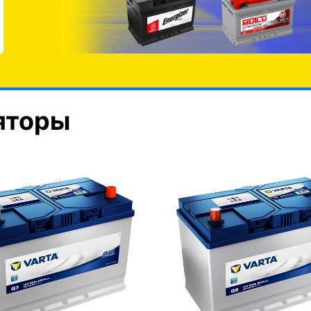
яторы