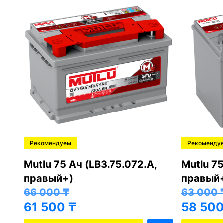
Рекомендуем
Рекоменду
,
Mutlu 75 Ач (LB3.75.072.A,
Mutlu 75
правый+)
правый
66 000
₸
63 000
61 500
₸
58 50