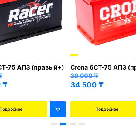
СТ-75 АПЗ (правый+)
Crona 6СТ-75 АПЗ (
₸
39 000
₸
0
₸
34 500
₸
Подробнее
Подробнее