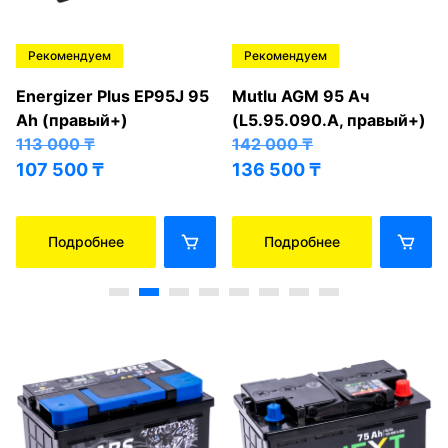
Рекомендуем
Рекомендуем
Energizer Plus EP95J 95
Mutlu AGM 95 Ач
Ah (правый+)
(L5.95.090.A, правый+)
113 000
₸
142 000
₸
107 500
₸
136 500
₸
Подробнее
Подробнее