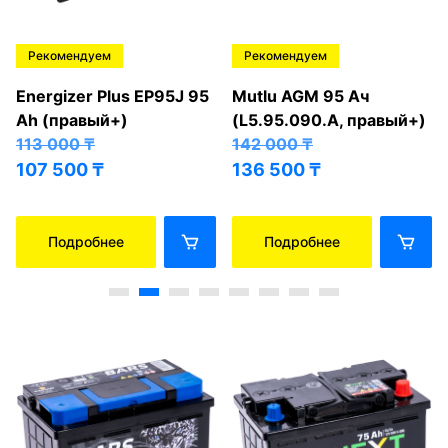
Рекомендуем
Рекомендуем
Energizer Plus EP95J 95
Mutlu AGM 95 Ач
Ah (правый+)
(L5.95.090.A, правый+)
113 000
₸
142 000
₸
107 500
₸
136 500
₸
Подробнее
Подробнее