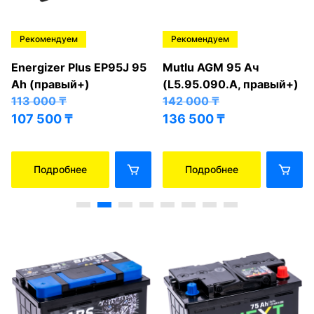
Рекомендуем
Рекомендуем
Energizer Plus EP95J 95
Mutlu AGM 95 Ач
Ah (правый+)
(L5.95.090.A, правый+)
113 000
₸
142 000
₸
107 500
₸
136 500
₸
Подробнее
Подробнее