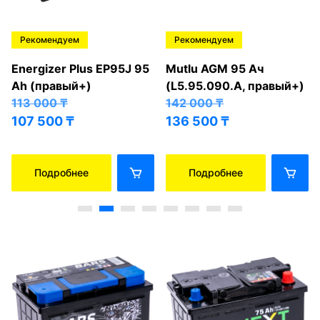
Рекомендуем
Рекомендуем
Energizer Plus EP95J 95
Mutlu AGM 95 Ач
Ah (правый+)
(L5.95.090.A, правый+)
113 000
₸
142 000
₸
107 500
₸
136 500
₸
Подробнее
Подробнее