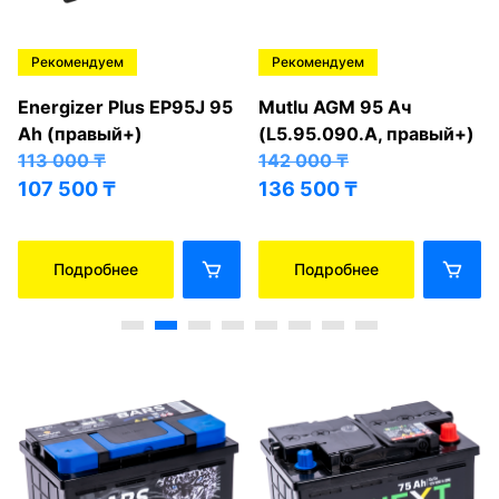
Рекомендуем
Рекомендуем
Energizer Plus EP95J 95
Mutlu AGM 95 Ач
Ah (правый+)
(L5.95.090.A, правый+)
113 000
₸
142 000
₸
107 500
₸
136 500
₸
Подробнее
Подробнее