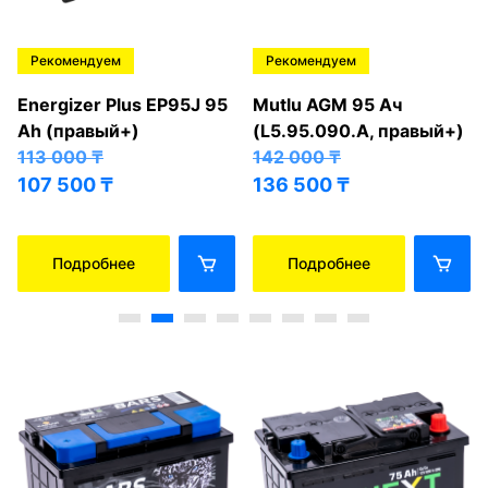
Рекомендуем
Рекомендуем
Energizer Plus EP95J 95
Mutlu AGM 95 Ач
Ah (правый+)
(L5.95.090.A, правый+)
113 000
₸
142 000
₸
107 500
₸
136 500
₸
Подробнее
Подробнее