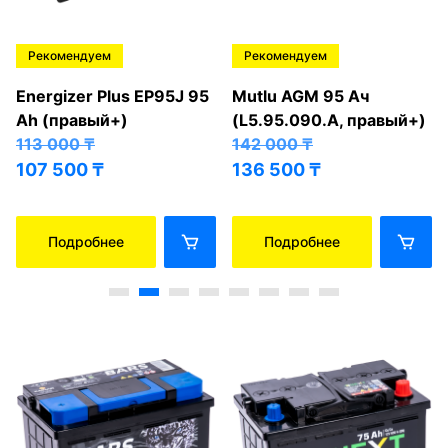
Рекомендуем
Рекомендуем
Energizer Plus EP95J 95
Mutlu AGM 95 Ач
Ah (правый+)
(L5.95.090.A, правый+)
113 000
₸
142 000
₸
107 500
₸
136 500
₸
Подробнее
Подробнее