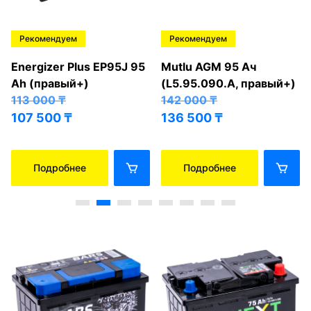
Рекомендуем
Рекомендуем
Energizer Plus EP95J 95
Mutlu AGM 95 Ач
Ah (правый+)
(L5.95.090.A, правый+)
113 000
₸
142 000
₸
107 500
₸
136 500
₸
Подробнее
Подробнее