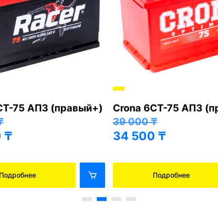
СТ-75 АПЗ (правый+)
Crona 6СТ-75 АПЗ (
₸
39 000
₸
0
₸
34 500
₸
Подробнее
Подробнее