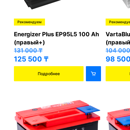
Рекомендуем
Рекоменду
Energizer Plus EP95L5 100 Ah
VartaBl
(правый+)
(правый
131 000
₸
104 00
125 500
₸
98 50
Подробнее