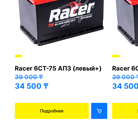
Racer 6СТ-75 АПЗ (левый+)
Racer 6
+)
39 000
₸
39 000
34 500
₸
34 50
Подробнее