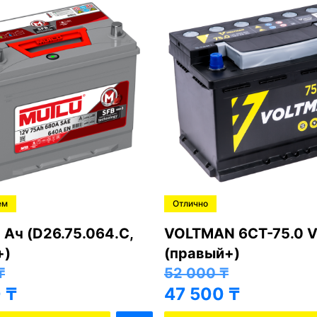
ем
Отлично
 Ач (D26.75.064.C,
VOLTMAN 6CT-75.0 V
+)
(правый+)
₸
52 000
₸
0
₸
47 500
₸