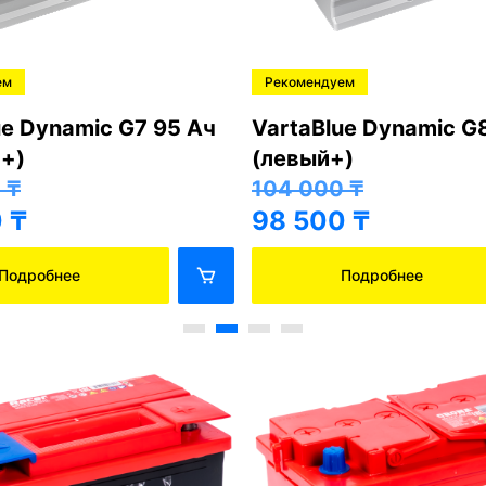
ем
Рекомендуем
ue Dynamic G7 95 Ач
VartaBlue Dynamic G
+)
(левый+)
0
₸
104 000
₸
0
₸
98 500
₸
Подробнее
Подробнее