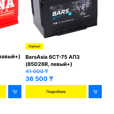
Хорошо
Хо
правый+)
BarsAsia 6СТ-75 АПЗ
Ba
(85D26R, левый+)
(8
41 000
₸
41
36 500
₸
36
Подробнее