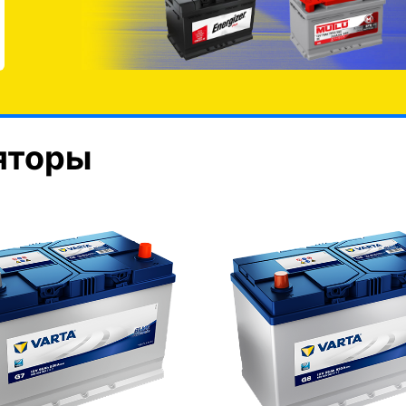
яторы