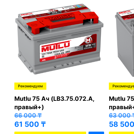
Рекомендуем
Рекоменду
,
Mutlu 75 Ач (LB3.75.072.A,
Mutlu 75
правый+)
правый
66 000
₸
63 000
61 500
₸
58 50