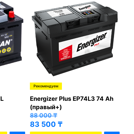
Рекомендуем
Ре
L
Energizer Plus EP74L3 74 Ah
Var
(правый+)
(п
88 000
₸
81
83 500
₸
76