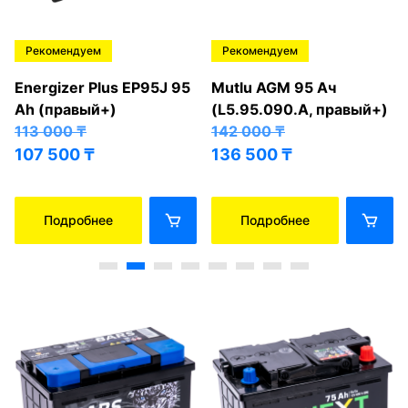
Рекомендуем
Рекомендуем
Energizer Plus EP95J 95
Mutlu AGM 95 Ач
Ah (правый+)
(L5.95.090.A, правый+)
113 000
₸
142 000
₸
107 500
₸
136 500
₸
Подробнее
Подробнее