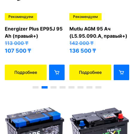
Рекомендуем
Рекомендуем
Energizer Plus EP95J 95
Mutlu AGM 95 Ач
Ah (правый+)
(L5.95.090.A, правый+)
113 000
₸
142 000
₸
107 500
₸
136 500
₸
Подробнее
Подробнее