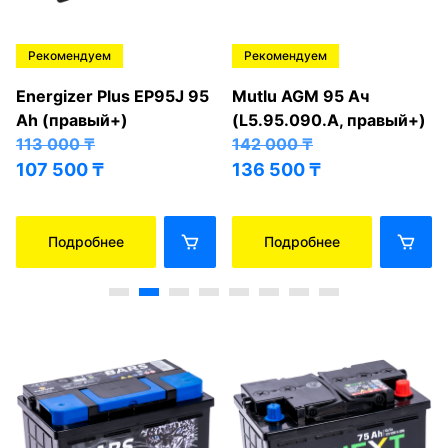
Рекомендуем
Рекомендуем
Energizer Plus EP95J 95
Mutlu AGM 95 Ач
Ah (правый+)
(L5.95.090.A, правый+)
113 000
₸
142 000
₸
107 500
₸
136 500
₸
Подробнее
Подробнее