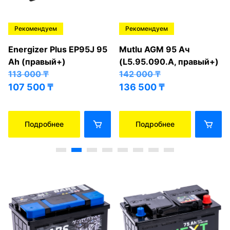
Рекомендуем
Рекомендуем
Energizer Plus EP95J 95
Mutlu AGM 95 Ач
Ah (правый+)
(L5.95.090.A, правый+)
113 000
₸
142 000
₸
107 500
₸
136 500
₸
Подробнее
Подробнее