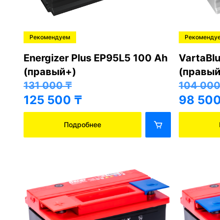
Рекомендуем
Рекоменду
Energizer Plus EP95L5 100 Ah
VartaBl
(правый+)
(правый
131 000
₸
104 00
125 500
₸
98 50
Подробнее