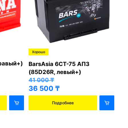
Хорошо
Хо
правый+)
BarsAsia 6СТ-75 АПЗ
Ba
(85D26R, левый+)
(8
41 000
₸
41
36 500
₸
36
Подробнее