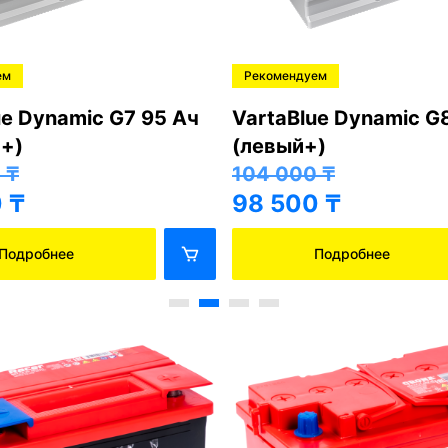
ем
Рекомендуем
ue Dynamic G7 95 Ач
VartaBlue Dynamic G
+)
(левый+)
0
₸
104 000
₸
0
₸
98 500
₸
Подробнее
Подробнее