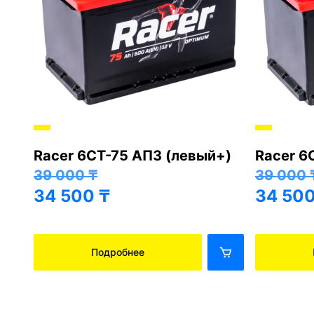
Racer 6СТ-75 АПЗ (левый+)
Racer 6
+)
39 000
₸
39 000
34 500
₸
34 50
Подробнее