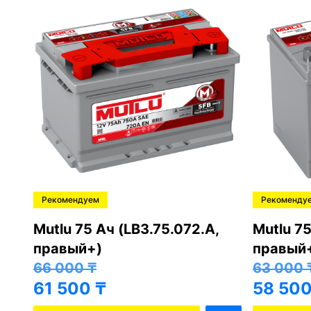
Рекомендуем
Рекоменду
,
Mutlu 75 Ач (LB3.75.072.A,
Mutlu 75
правый+)
правый
66 000
₸
63 000
61 500
₸
58 50