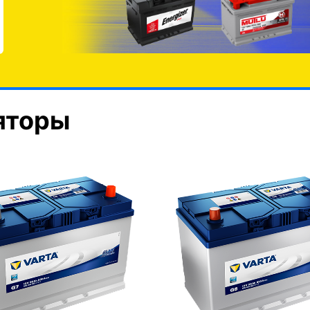
яторы