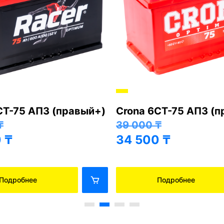
СТ-75 АПЗ (правый+)
Crona 6СТ-75 АПЗ (
₸
39 000
₸
0
₸
34 500
₸
Подробнее
Подробнее