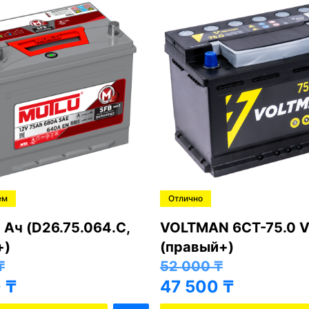
ем
Отлично
 Ач (D26.75.064.C,
VOLTMAN 6CT-75.0 V
+)
(правый+)
₸
52 000
₸
0
₸
47 500
₸