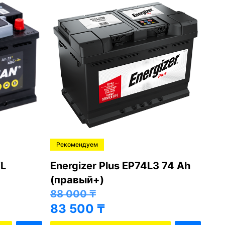
Рекомендуем
Ре
L
Energizer Plus EP74L3 74 Ah
Var
(правый+)
(п
88 000
₸
81
83 500
₸
76