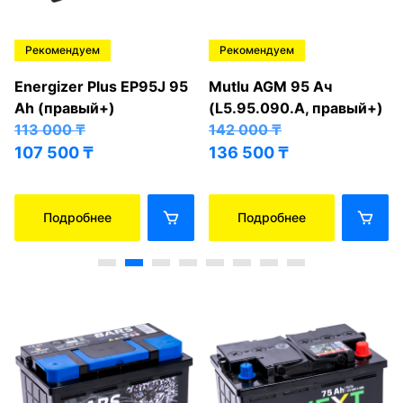
Рекомендуем
Рекомендуем
Energizer Plus EP95J 95
Mutlu AGM 95 Ач
Ah (правый+)
(L5.95.090.A, правый+)
113 000
₸
142 000
₸
107 500
₸
136 500
₸
Подробнее
Подробнее