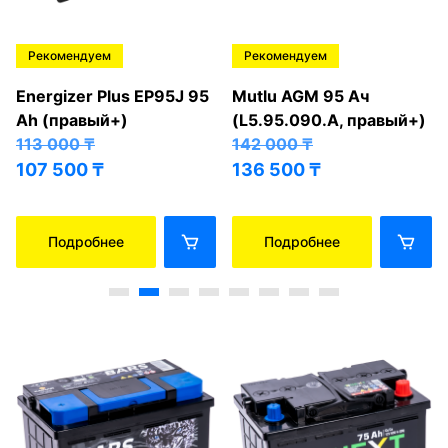
Рекомендуем
Рекомендуем
Energizer Plus EP95J 95
Mutlu AGM 95 Ач
Ah (правый+)
(L5.95.090.A, правый+)
113 000
₸
142 000
₸
107 500
₸
136 500
₸
Подробнее
Подробнее