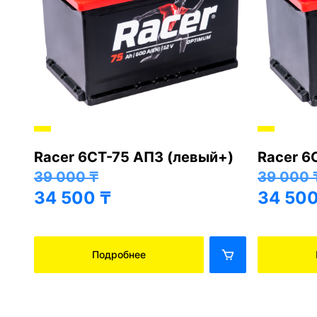
Racer 6СТ-75 АПЗ (левый+)
Racer 6
+)
39 000
₸
39 000
34 500
₸
34 50
Подробнее