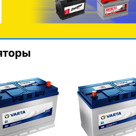
яторы