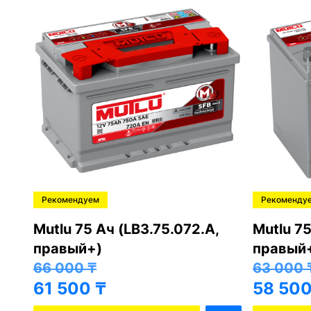
Рекомендуем
Рекоменду
,
Mutlu 75 Ач (LB3.75.072.A,
Mutlu 75
правый+)
правый
66 000
₸
63 000
61 500
₸
58 50