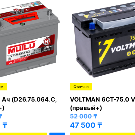
ем
Отлично
 Ач (D26.75.064.C,
VOLTMAN 6CT-75.0 V
+)
(правый+)
₸
52 000
₸
0
₸
47 500
₸