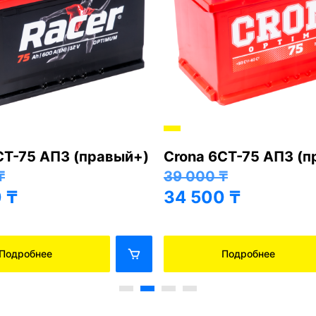
СТ-75 АПЗ (правый+)
Crona 6СТ-75 АПЗ (
₸
39 000
₸
0
₸
34 500
₸
Подробнее
Подробнее