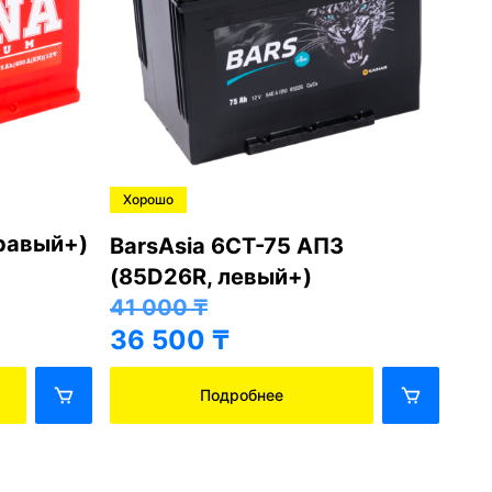
Хорошо
Хо
правый+)
BarsAsia 6СТ-75 АПЗ
Ba
(85D26R, левый+)
(8
41 000
₸
41
36 500
₸
36
Подробнее