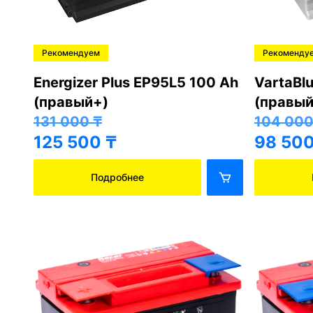
Рекомендуем
Рекоменду
Energizer Plus EP95L5 100 Ah
VartaBl
(правый+)
(правый
131 000
₸
104 00
125 500
₸
98 50
Подробнее