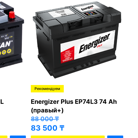
Рекомендуем
Ре
L
Energizer Plus EP74L3 74 Ah
Var
(правый+)
(п
88 000
₸
81
83 500
₸
76