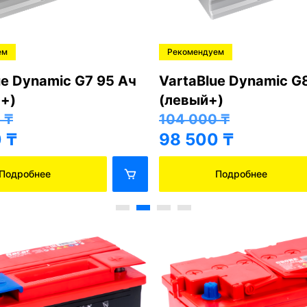
ем
Рекомендуем
ue Dynamic G7 95 Ач
VartaBlue Dynamic G
+)
(левый+)
0
₸
104 000
₸
0
₸
98 500
₸
Подробнее
Подробнее