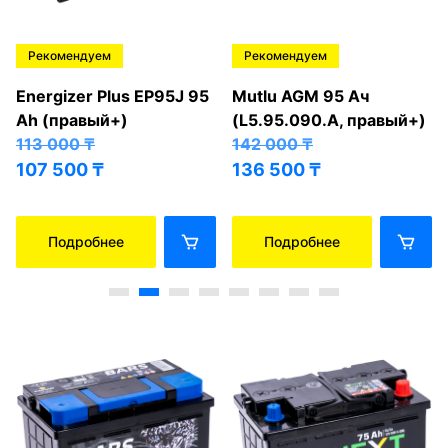
Рекомендуем
Рекомендуем
Energizer Plus EP95J 95
Mutlu AGM 95 Ач
Ah (правый+)
(L5.95.090.A, правый+)
113 000
₸
142 000
₸
107 500
₸
136 500
₸
Подробнее
Подробнее