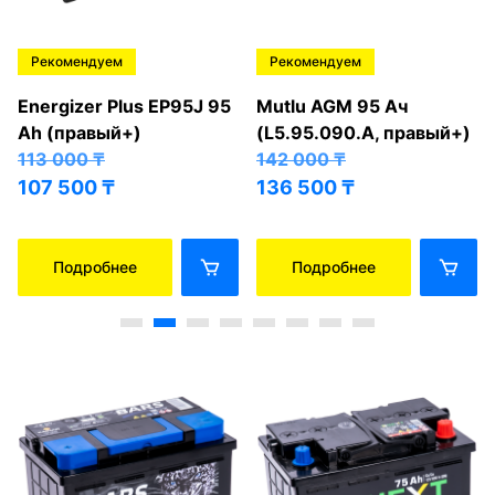
Рекомендуем
Рекомендуем
Energizer Plus EP95J 95
Mutlu AGM 95 Ач
Ah (правый+)
(L5.95.090.A, правый+)
113 000
₸
142 000
₸
107 500
₸
136 500
₸
Подробнее
Подробнее