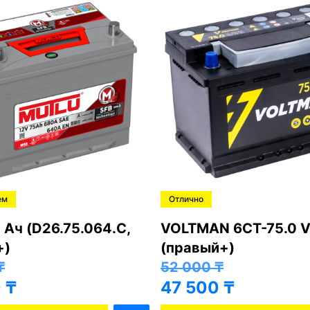
ем
Отлично
 Ач (D26.75.064.C,
VOLTMAN 6CT-75.0 V
+)
(правый+)
₸
52 000
₸
0
₸
47 500
₸