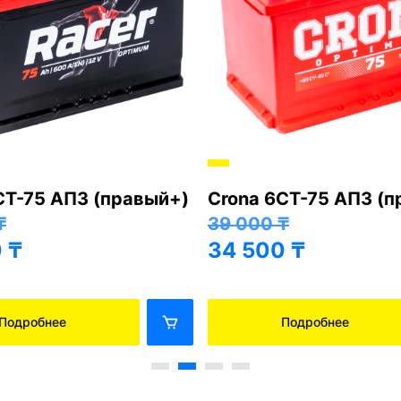
СТ-75 АПЗ (правый+)
Crona 6СТ-75 АПЗ (
₸
39 000
₸
0
₸
34 500
₸
Подробнее
Подробнее