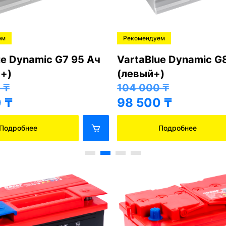
ем
Рекомендуем
ue Dynamic G7 95 Ач
VartaBlue Dynamic G
+)
(левый+)
0
₸
104 000
₸
0
₸
98 500
₸
Подробнее
Подробнее