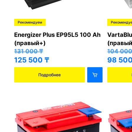
Рекомендуем
Рекоменду
Energizer Plus EP95L5 100 Ah
VartaBl
(правый+)
(правый
131 000
₸
104 00
125 500
₸
98 50
Подробнее