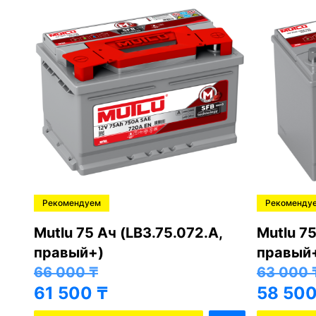
Рекомендуем
Рекоменду
,
Mutlu 75 Ач (LB3.75.072.A,
Mutlu 75
правый+)
правый
66 000
₸
63 000
61 500
₸
58 50