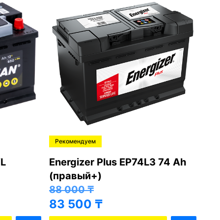
Рекомендуем
Ре
L
Energizer Plus EP74L3 74 Ah
Var
(правый+)
(п
88 000
₸
81
83 500
₸
76