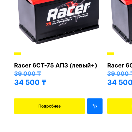
Racer 6СТ-75 АПЗ (левый+)
Racer 6
+)
39 000
₸
39 000
34 500
₸
34 50
Подробнее