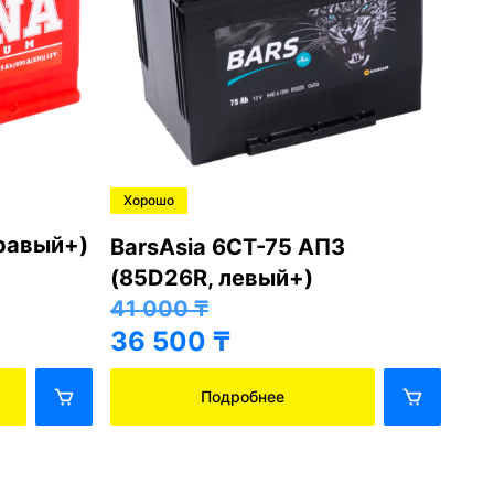
Хорошо
Хо
правый+)
BarsAsia 6СТ-75 АПЗ
Ba
(85D26R, левый+)
(8
41 000
₸
41
36 500
₸
36
Подробнее