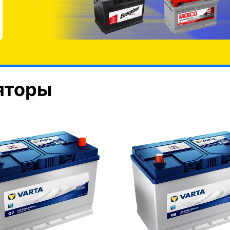
яторы