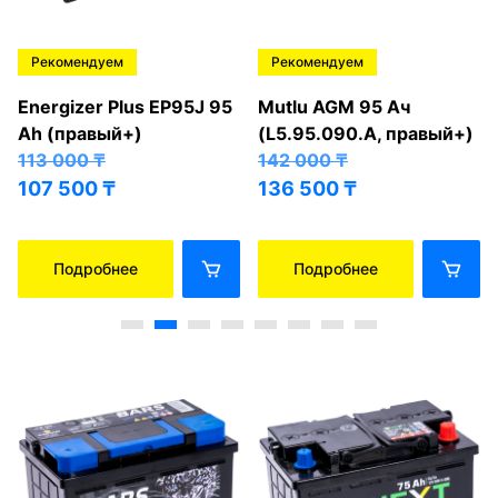
Рекомендуем
Рекомендуем
Energizer Plus EP95J 95
Mutlu AGM 95 Ач
Ah (правый+)
(L5.95.090.A, правый+)
113 000
₸
142 000
₸
107 500
₸
136 500
₸
Подробнее
Подробнее