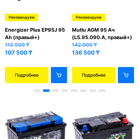
Рекомендуем
Рекомендуем
Energizer Plus EP95J 95
Mutlu AGM 95 Ач
Ah (правый+)
(L5.95.090.A, правый+)
113 000
₸
142 000
₸
107 500
₸
136 500
₸
Подробнее
Подробнее