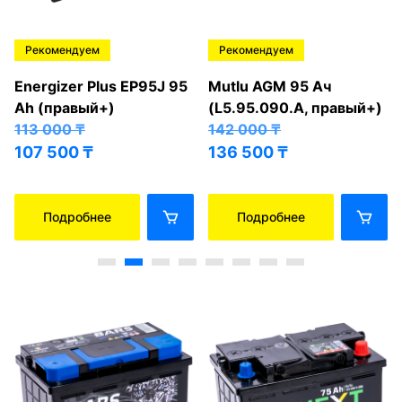
Рекомендуем
Рекомендуем
Energizer Plus EP95J 95
Mutlu AGM 95 Ач
Ah (правый+)
(L5.95.090.A, правый+)
113 000
₸
142 000
₸
107 500
₸
136 500
₸
Подробнее
Подробнее