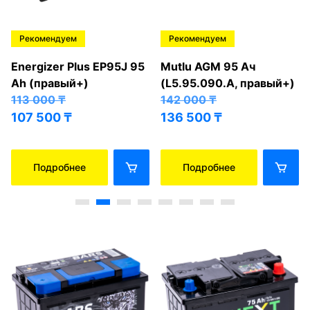
Рекомендуем
Рекомендуем
Energizer Plus EP95J 95
Mutlu AGM 95 Ач
Ah (правый+)
(L5.95.090.A, правый+)
113 000
₸
142 000
₸
107 500
₸
136 500
₸
Подробнее
Подробнее