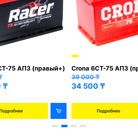
СТ-75 АПЗ (правый+)
Crona 6СТ-75 АПЗ (
₸
39 000
₸
0
₸
34 500
₸
Подробнее
Подробнее