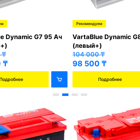
ем
Рекомендуем
ue Dynamic G7 95 Ач
VartaBlue Dynamic G
+)
(левый+)
0
₸
104 000
₸
0
₸
98 500
₸
Подробнее
Подробнее