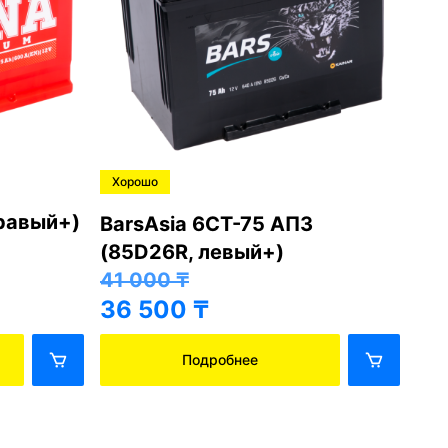
Хорошо
Хо
правый+)
BarsAsia 6СТ-75 АПЗ
Ba
(85D26R, левый+)
(8
41 000
₸
41
36 500
₸
36
Подробнее