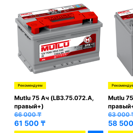
Рекомендуем
Рекоменду
,
Mutlu 75 Ач (LB3.75.072.A,
Mutlu 75
правый+)
правый
66 000
₸
63 000
61 500
₸
58 50