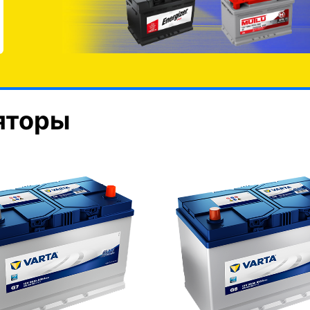
яторы