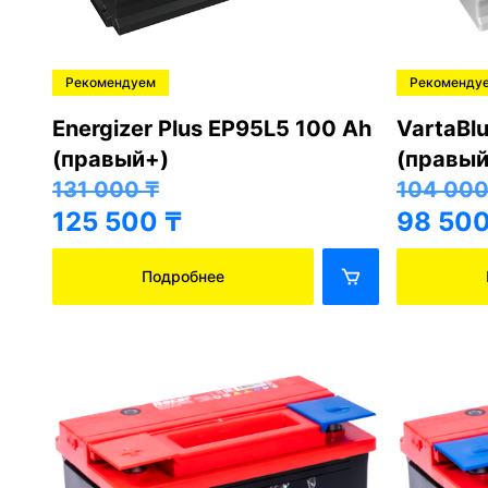
Рекомендуем
Рекоменду
Energizer Plus EP95L5 100 Ah
VartaBl
(правый+)
(правый
131 000
₸
104 00
125 500
₸
98 50
Подробнее