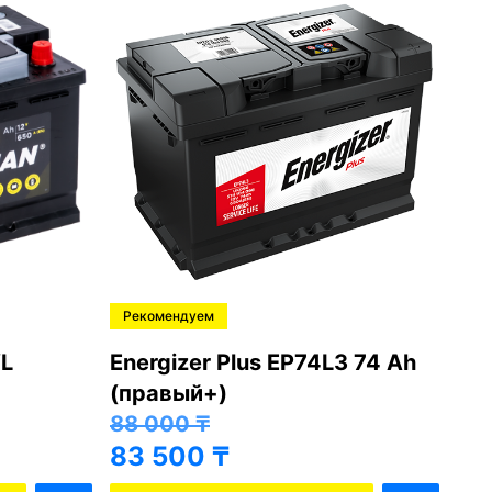
Рекомендуем
Ре
L
Energizer Plus EP74L3 74 Ah
Var
(правый+)
(п
88 000
₸
81
83 500
₸
76