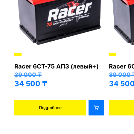
Racer 6СТ-75 АПЗ (левый+)
Racer 6
+)
39 000
₸
39 000
34 500
₸
34 50
Подробнее