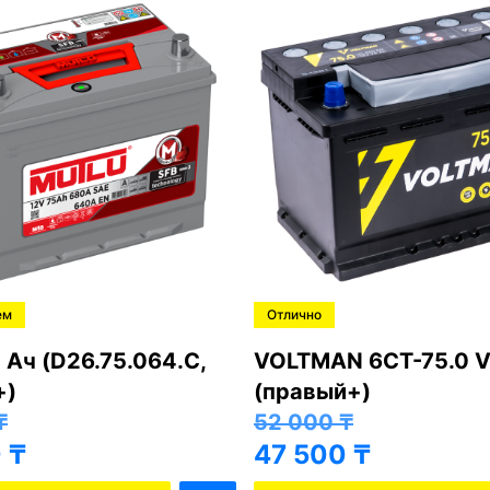
ем
Отлично
 Ач (D26.75.064.C,
VOLTMAN 6CT-75.0 V
+)
(правый+)
₸
52 000
₸
0
₸
47 500
₸