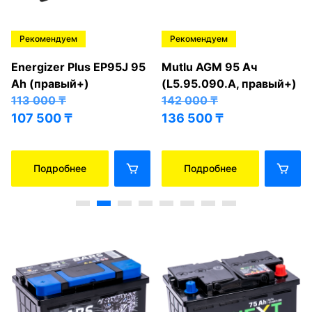
Рекомендуем
Рекомендуем
Energizer Plus EP95J 95
Mutlu AGM 95 Ач
Ah (правый+)
(L5.95.090.A, правый+)
113 000
₸
142 000
₸
107 500
₸
136 500
₸
Подробнее
Подробнее