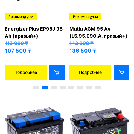
Рекомендуем
Рекомендуем
Energizer Plus EP95J 95
Mutlu AGM 95 Ач
Ah (правый+)
(L5.95.090.A, правый+)
113 000
₸
142 000
₸
107 500
₸
136 500
₸
Подробнее
Подробнее