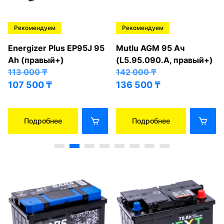
Рекомендуем
Рекомендуем
Energizer Plus EP95J 95
Mutlu AGM 95 Ач
Ah (правый+)
(L5.95.090.A, правый+)
113 000
₸
142 000
₸
107 500
₸
136 500
₸
Подробнее
Подробнее