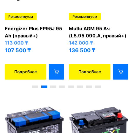
Рекомендуем
Рекомендуем
Energizer Plus EP95J 95
Mutlu AGM 95 Ач
Ah (правый+)
(L5.95.090.A, правый+)
113 000
₸
142 000
₸
107 500
₸
136 500
₸
Подробнее
Подробнее