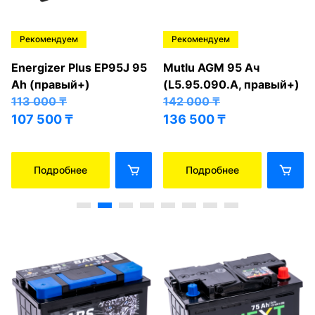
Рекомендуем
Рекомендуем
Energizer Plus EP95J 95
Mutlu AGM 95 Ач
Ah (правый+)
(L5.95.090.A, правый+)
113 000
₸
142 000
₸
107 500
₸
136 500
₸
Подробнее
Подробнее