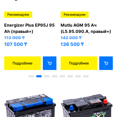
Рекомендуем
Рекомендуем
Energizer Plus EP95J 95
Mutlu AGM 95 Ач
Ah (правый+)
(L5.95.090.A, правый+)
113 000
₸
142 000
₸
107 500
₸
136 500
₸
Подробнее
Подробнее