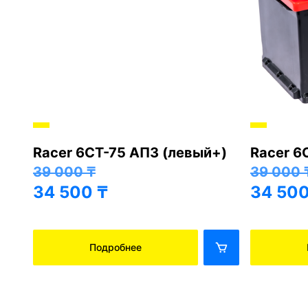
Racer 6СТ-75 АПЗ (левый+)
Racer 6
+)
39 000
₸
39 000
34 500
₸
34 50
Подробнее