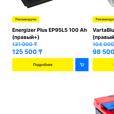
Рекомендуем
Рекоменду
Energizer Plus EP95L5 100 Ah
VartaBl
(правый+)
(правый
131 000
₸
104 00
125 500
₸
98 50
Подробнее