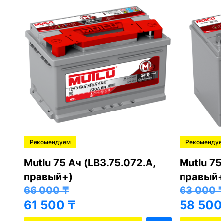
Рекомендуем
Рекоменду
,
Mutlu 75 Ач (LB3.75.072.A,
Mutlu 75
правый+)
правый
66 000
₸
63 000
61 500
₸
58 50