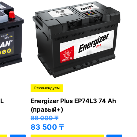
Рекомендуем
Ре
L
Energizer Plus EP74L3 74 Ah
Var
(правый+)
(п
88 000
₸
81
83 500
₸
76