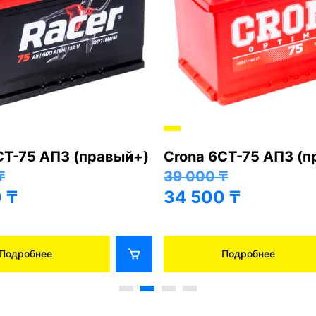
СТ-75 АПЗ (правый+)
Crona 6СТ-75 АПЗ (
₸
39 000
₸
0
₸
34 500
₸
Подробнее
Подробнее