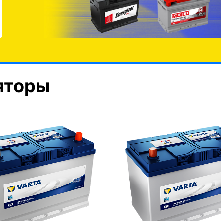
яторы