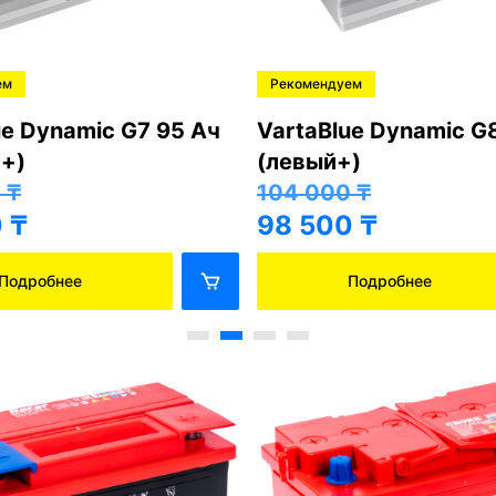
ем
Рекомендуем
ue Dynamic G7 95 Ач
VartaBlue Dynamic G
+)
(левый+)
0
₸
104 000
₸
0
₸
98 500
₸
Подробнее
Подробнее