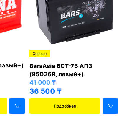
Хорошо
Хо
правый+)
BarsAsia 6СТ-75 АПЗ
Ba
(85D26R, левый+)
(8
41 000
₸
41
36 500
₸
36
Подробнее