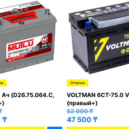
ем
Отлично
 Ач (D26.75.064.C,
VOLTMAN 6CT-75.0 V
+)
(правый+)
₸
52 000
₸
0
₸
47 500
₸